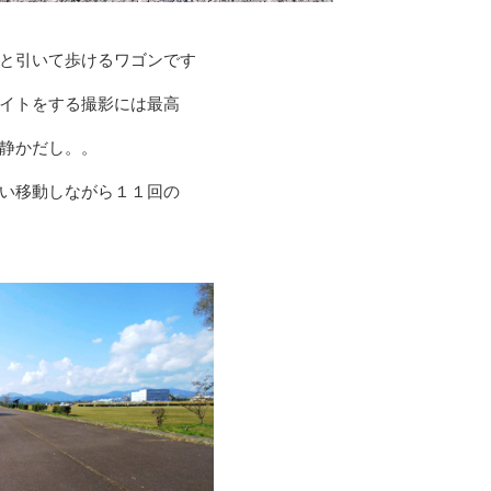
と引いて歩けるワゴンです
イトをする撮影には最高
静かだし。。
い移動しながら１１回の