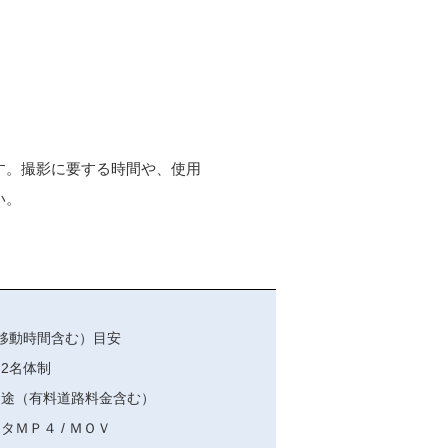
す。撮影に要する時間や、使用
い。
移動時間含む）目安
2名体制
別途（有料道路料金含む）
タＭＰ４ / ＭＯＶ