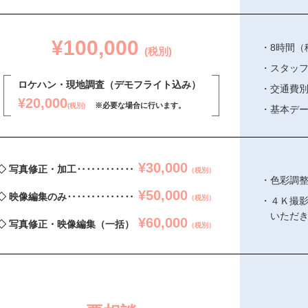
¥100,000
8時間（
(税別)
スタッフ
ロケハン・現地調査（デモフライト込み）
交通費
¥20,000
※必要な場合に行います。
(税別)
基本デー
¥30,000
◇ 写真修正・加工‥‥‥‥‥‥
（税別）
色彩調
¥50,000
◇ 映像編集のみ‥‥‥‥‥‥‥
（税別）
４Ｋ撮
いただ
¥60,000
◇ 写真修正・映像編集（一括）
（税別）