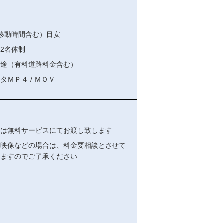
移動時間含む）目安
2名体制
別途（有料道路料金含む）
タＭＰ４ / ＭＯＶ
整は無料サービスにてお渡し致します
影映像などの場合は、料金要相談とさせて
きますのでご了承ください